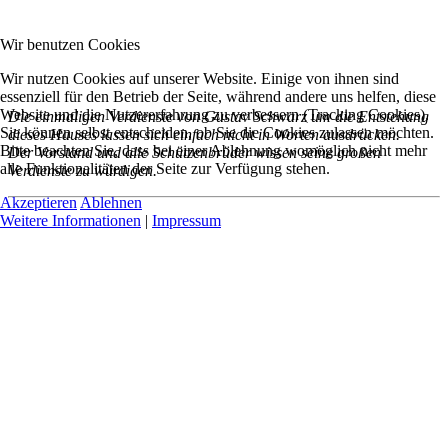
Wir benutzen Cookies
Wir nutzen Cookies auf unserer Website. Einige von ihnen sind
essenziell für den Betrieb der Seite, während andere uns helfen, diese
Website und die Nutzererfahrung zu verbessern (Tracking Cookies).
Die einmaligen Verdienste von Gustav Schwarz um die Entstehung
Sie können selbst entscheiden, ob Sie die Cookies zulassen möchten.
dieses Hauses lassen sich einfach nicht in Worten ausdrücken.
Bitte beachten Sie, dass bei einer Ablehnung womöglich nicht mehr
Der Vorstand und alle Schützenbrüder wissen seine großen
alle Funktionalitäten der Seite zur Verfügung stehen.
Verdienste zu würdigen.
Akzeptieren
Ablehnen
Weitere Informationen
|
Impressum