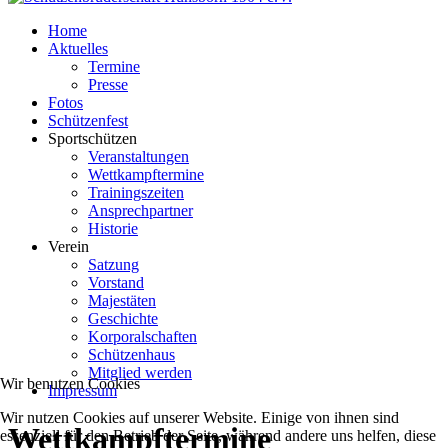
Home
Aktuelles
Termine
Presse
Fotos
Schützenfest
Sportschützen
Veranstaltungen
Wettkampftermine
Trainingszeiten
Ansprechpartner
Historie
Verein
Satzung
Vorstand
Majestäten
Geschichte
Korporalschaften
Schützenhaus
Mitglied werden
Wir benutzen Cookies
Impressum
Wir nutzen Cookies auf unserer Website. Einige von ihnen sind
Wettkampftermine
essenziell für den Betrieb der Seite, während andere uns helfen, diese